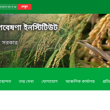
দেখুন
গবেষণা ইনস্টিটিউট
েশ সরকার
স্থাপনা
তথ্য সেবা
যোগাযোগ
আঞ্চলিক কার্যালয়
প্রত