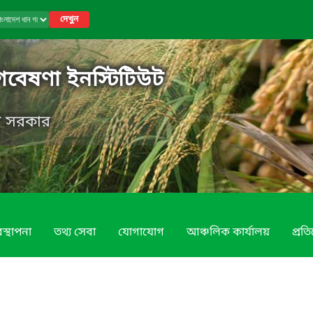
দেখুন
গবেষণা ইনস্টিটিউট
েশ সরকার
স্থাপনা
তথ্য সেবা
যোগাযোগ
আঞ্চলিক কার্যালয়
প্রত