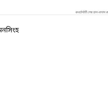
কনটেন্টটি শেষ হাল-নাগাদ ক
য়মনসিংহ